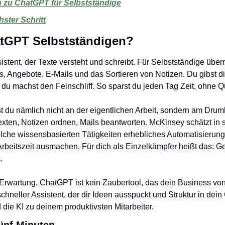
 zu ChatGPT für Selbstständige
hster Schritt
atGPT Selbstständigen?
istent, der Texte versteht und schreibt. Für Selbstständige über
, Angebote, E-Mails und das Sortieren von Notizen. Du gibst die
, du machst den Feinschliff. So sparst du jeden Tag Zeit, ohne 
rst du nämlich nicht an der eigentlichen Arbeit, sondern am Dru
texten, Notizen ordnen, Mails beantworten. McKinsey schätzt in 
olche wissensbasierten Tätigkeiten erhebliches Automatisierun
Arbeitszeit ausmachen. Für dich als Einzelkämpfer heißt das: Ge
.
e Erwartung. ChatGPT ist kein Zaubertool, das dein Business von al
chneller Assistent, der dir Ideen ausspuckt und Struktur in dein
d die KI zu deinem produktivsten Mitarbeiter.
fünf Minuten