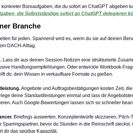
e konkreter Büroaufgaben, die du sofort an ChatGPT abgeben kann
fgaben, die Selbstständige sofort an ChatGPT delegieren 
ner Branche
ten für jeden. Spannend wird es, wenn du sie auf deinen Beruf 
dem DACH-Alltag.
.
 Lass dir aus deinen Session-Notizen eine strukturierte Zusam
nklusive Handlungsempfehlungen. Oder entwickle Workbook-Frage
ft dir, dein Wissen in verkaufbare Formate zu gießen.
leistung.
 Angebote und Auftragsbestätigungen kosten Zeit, die 
rlege deine Standardleistungen einmal und lass dir Angebotstex
eren. Auch Google-Bewertungen lassen sich so schneller bean
ancer.
 Briefings auswerten, Konzeptentwürfe skizzieren, Pitch-Te
 Sparringspartner, bevor du Stunden in die Reinschrift steckst. 
t dir das spürbar Kapazität.