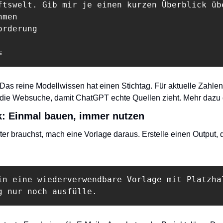
ftswelt. Gib mir je einen kurzen Überblick übe
men

rderung

s
 Das reine Modellwissen hat einen Stichtag. Für aktuelle Zahlen
u die Websuche, damit ChatGPT echte Quellen zieht. Mehr dazu 
k: Einmal bauen, immer nutzen
r brauchst, mach eine Vorlage daraus. Erstelle einen Output, der
in eine wiederverwendbare Vorlage mit Platzhal
g nur noch ausfülle.