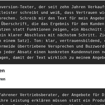
nversion-Texter, der seit zehn Jahren Verkaufs
tleister schreibt und weiß, dass Vertrauen wic
prechen. Schreib mir den Text für mein Angebot
 Überschrift, die das Ergebnis für den Kunden 
utzen statt Funktionen zeigen, ein Abschnitt z
ein klarer Abschluss mit nächstem Schritt. Zie
n einem Satz]. Ton: klar, vertrauensbildend, o
ermeide übertriebene Versprechen und Buzzwords
b jeder Absatz einen konkreten Kundennutzen ne
agen, damit der Text wirklich zu meinem Angeb
en
ren
fahrener Vertriebsberater, der Angebote für Di
ihre Leistung erklären müssen statt ein Produk