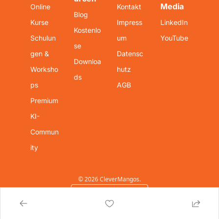
Media
Online 
Kontakt
Blog
Kurse
Impress
LinkedIn
Kostenlo
Schulun
um
YouTube
se 
gen & 
Datensc
Downloa
Worksho
hutz
ds
ps
AGB
Premium 
KI-
Commun
ity
© 2026 CleverMangos.
Powered by beehiiv