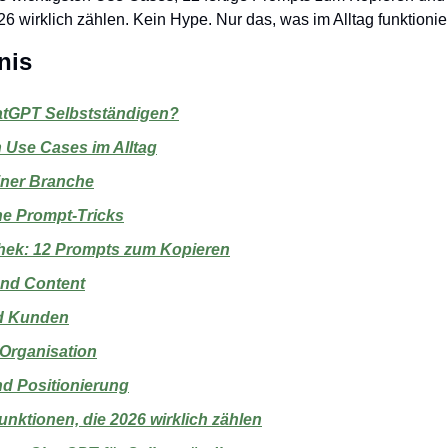
6 wirklich zählen. Kein Hype. Nur das, was im Alltag funktionier
nis
atGPT Selbstständigen?
n Use Cases im Alltag
iner Branche
ne Prompt-Tricks
thek: 12 Prompts zum Kopieren
und Content
nd Kunden
Organisation
nd Positionierung
nktionen, die 2026 wirklich zählen