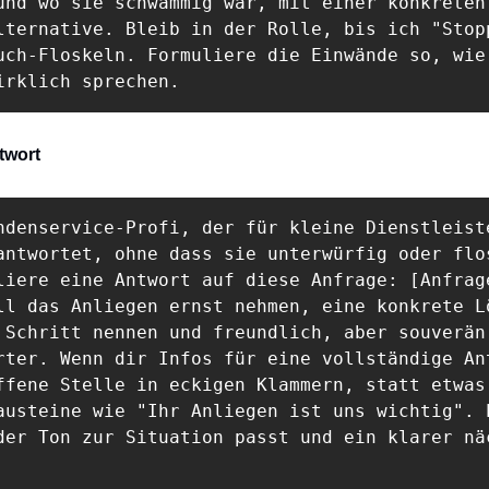
und wo sie schwammig war, mit einer konkreten

lternative. Bleib in der Rolle, bis ich "Stopp
uch-Floskeln. Formuliere die Einwände so, wie 
irklich sprechen.
twort
ndenservice-Profi, der für kleine Dienstleiste
antwortet, ohne dass sie unterwürfig oder flos
liere eine Antwort auf diese Anfrage: [Anfrage
ll das Anliegen ernst nehmen, eine konkrete Lö
 Schritt nennen und freundlich, aber souverän 
rter. Wenn dir Infos für eine vollständige Ant
ffene Stelle in eckigen Klammern, statt etwas 
austeine wie "Ihr Anliegen ist uns wichtig". P
der Ton zur Situation passt und ein klarer näc