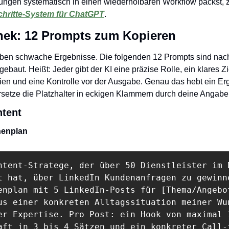
ungen systematisch in einen wiederholbaren Workflow packst, zeig
chritte-System für ChatGPT
.
hek: 12 Prompts zum Kopieren
en schwache Ergebnisse. Die folgenden 12 Prompts sind nac
t. Heißt: Jeder gibt der KI eine präzise Rolle, ein klares Zi
rien und eine Kontrolle vor der Ausgabe. Genau das hebt ein Erge
rsetze die Platzhalter in eckigen Klammern durch deine Angabe
ntent
henplan
ntent-Stratege, der über 50 Dienstleister im D
t hat, über LinkedIn Kundenanfragen zu gewinne
enplan mit 5 LinkedIn-Posts für [Thema/Angebot
us einer konkreten Alltagssituation meiner Wun
er Expertise. Pro Post: ein Hook von maximal 1
aft in 3 bis 4 Sätzen und ein konkreter Call-t