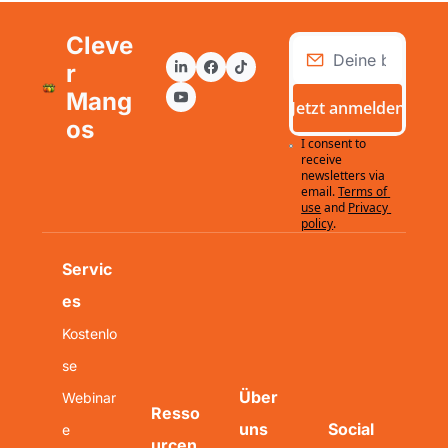
Cleve
r 
Mang
Jetzt anmelden
os
I consent to 
receive 
newsletters via 
email.
Terms of 
use
and
Privacy 
policy
.
Servic
es
Kostenlo
se 
Über 
Webinar
Resso
uns
Social 
e
urcen