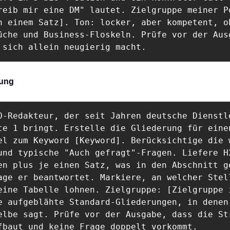
reib mir eine DM" lautet. Zielgruppe meiner Po
n einem Satz]. Ton: locker, aber kompetent, oh
üche und Business-Floskeln. Prüfe vor der Ausg
 sich allein neugierig macht.
rung
O-Redakteur, der seit Jahren deutsche Dienstle
te 1 bringt. Erstelle die Gliederung für einen
el zum Keyword [Keyword]. Berücksichtige die w
und typische "Auch gefragt"-Fragen. Liefere H2
en plus je einen Satz, was in den Abschnitt ge
age er beantwortet. Markiere, an welcher Stell
eine Tabelle lohnen. Zielgruppe: [Zielgruppe i
e aufgeblähte Standard-Gliederungen, in denen 
elbe sagt. Prüfe vor der Ausgabe, dass die Str
fbaut und keine Frage doppelt vorkommt.