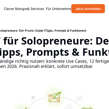
Home
Clever Mangos
Produkte & Services
Für Unternehmen
Jetzt anmelden
Blog
Über uns
Solopreneure: Der Praxis-Guide (Tipps, Prompts & Funktionen)
für Solopreneure: De
Tipps, Prompts & Funk
ändige richtig nutzen: konkrete Use Cases, 12 fertig
en 2026. Praxisnah erklärt, sofort umsetzbar.