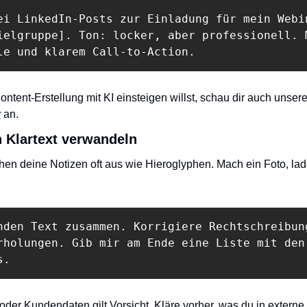
ei LinkedIn-Posts zur Einladung für mein Webin
ielgruppe]. Ton: locker, aber professionell. M
le und klarem Call-to-Action.
ontent-Erstellung mit KI einsteigen willst, schau dir auch unsere
r
 an.
n Klartext verwandeln
en deine Notizen oft aus wie Hieroglyphen. Mach ein Foto, lad
nden Text zusammen. Korrigiere Rechtschreibung
rholungen. Gib mir am Ende eine Liste mit den

s.
oder Kundendaten gilt Vorsicht. Kläre vorher, was du in externe 