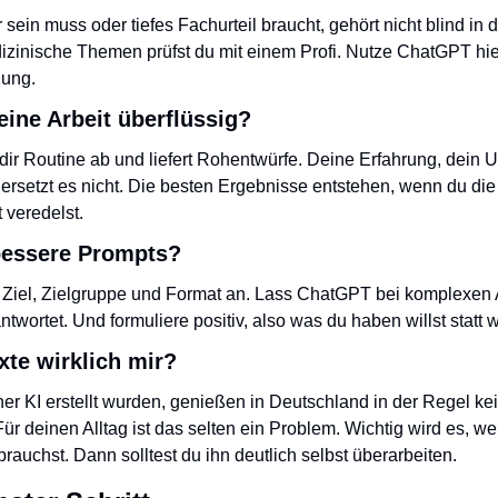
 sein muss oder tiefes Fachurteil braucht, gehört nicht blind in di
zinische Themen prüfst du mit einem Profi. Nutze ChatGPT hier 
dung.
ne Arbeit überflüssig?
r Routine ab und liefert Rohentwürfe. Deine Erfahrung, dein Ur
setzt es nicht. Die besten Ergebnisse entstehen, wenn du die K
 veredelst.
bessere Prompts?
, Ziel, Zielgruppe und Format an. Lass ChatGPT bei komplexen 
twortet. Und formuliere positiv, also was du haben willst statt w
te wirklich mir?
iner KI erstellt wurden, genießen in Deutschland in der Regel ke
ür deinen Alltag ist das selten ein Problem. Wichtig wird es, we
rauchst. Dann solltest du ihn deutlich selbst überarbeiten.