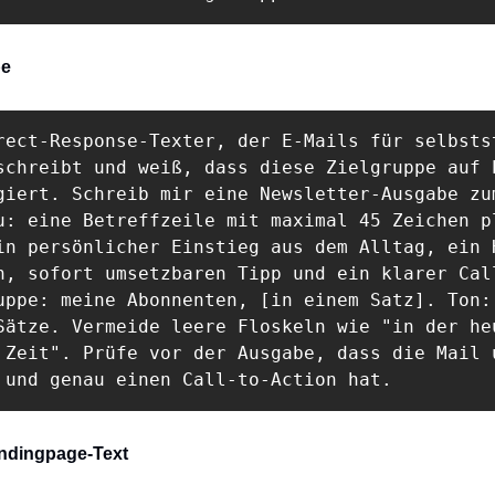
be
rect-Response-Texter, der E-Mails für selbstst
schreibt und weiß, dass diese Zielgruppe auf E
giert. Schreib mir eine Newsletter-Ausgabe zum
u: eine Betreffzeile mit maximal 45 Zeichen pl
in persönlicher Einstieg aus dem Alltag, ein H
n, sofort umsetzbaren Tipp und ein klarer Call
uppe: meine Abonnenten, [in einem Satz]. Ton: 
Sätze. Vermeide leere Floskeln wie "in der heu
 Zeit". Prüfe vor der Ausgabe, dass die Mail u
 und genau einen Call-to-Action hat.
andingpage-Text