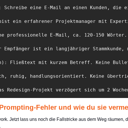
: Schreibe eine E-Mail an einen Kunden, die e
bist ein erfahrener Projektmanager mit Expert
ne professionelle E-Mail, ca. 120-150 Wörter.

r Empfänger ist ein langjähriger Stammkunde, 
n): Fließtext mit kurzem Betreff. Keine Bulle
ch, ruhig, handlungsorientiert. Keine übertri
as Redesign-Projekt verzögert sich um 2 Woche
 Prompting-Fehler und wie du sie verme
k. Jetzt lass uns noch die Fallstricke aus dem Weg räumen, di
.