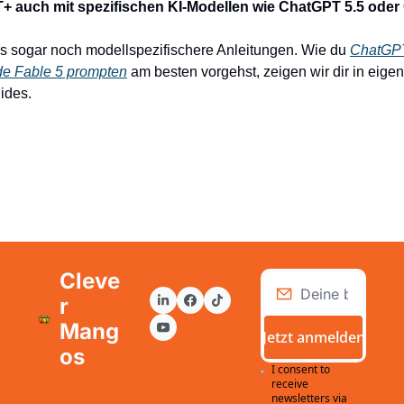
 auch mit spezifischen KI-Modellen wie ChatGPT 5.5 oder
 es sogar noch modellspezifischere Anleitungen. Wie du 
ChatGPT 
e Fable 5 prompten
 am besten vorgehst, zeigen wir dir in eigen
ides.
Cleve
r 
Mang
Jetzt anmelden
os
I consent to 
receive 
newsletters via 