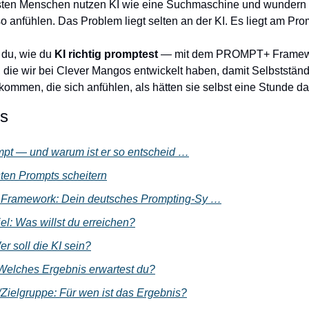
ten Menschen nutzen KI wie eine Suchmaschine und wundern s
 anfühlen. Das Problem liegt selten an der KI. Es liegt am Pro
 du, wie du 
KI richtig promptest
 — mit dem PROMPT+ Framewor
, die wir bei Clever Mangos entwickelt haben, damit Selbstständ
ommen, die sich anfühlen, als hätten sie selbst eine Stunde d
is
mpt — und warum ist er so entscheid …
ten Prompts scheitern
ramework: Dein deutsches Prompting-Sy …
el: Was willst du erreichen?
er soll die KI sein?
 Welches Ergebnis erwartest du?
Zielgruppe: Für wen ist das Ergebnis?