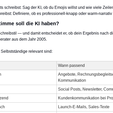
 schreibst: Sag der KI, ob du Emojis willst und wie viele Zeilen
ibst: Definiere, ob es professionell-knapp oder warm-narrativ s
timme soll die KI haben?
chreibstil — und damit entscheidet er, ob dein Ergebnis nach dir
rater aus dem Jahr 2005.
 Selbstständige relevant sind:
Wann passend
h
Angebote, Rechnungsbegleits
Kommunikation
Social Posts, Newsletter, Com
tzend
Kundenkommunikation bei Pr
sch
Launch-E-Mails, Sales-Texte