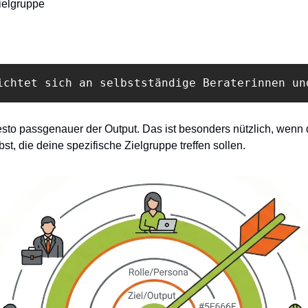
Zielgruppe
ichtet sich an selbstständige Beraterinnen un
desto passgenauer der Output. Das ist besonders nützlich, wenn d
st, die deine spezifische Zielgruppe treffen sollen.