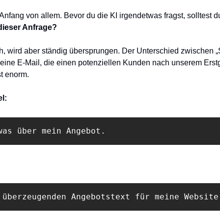
Anfang von allem. Bevor du die KI irgendetwas fragst, solltest d
 dieser Anfrage?
ich, wird aber ständig übersprungen. Der Unterschied zwischen „
 eine E-Mail, die einen potenziellen Kunden nach unserem Erst
st enorm.
l:
was über mein Angebot.
 überzeugenden Angebotstext für meine Website