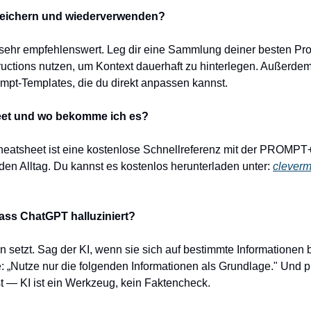
peichern und wiederverwenden?
 sehr empfehlenswert. Leg dir eine Sammlung deiner besten Pr
uctions nutzen, um Kontext dauerhaft zu hinterlegen. Außerdem 
rompt-Templates, die du direkt anpassen kannst.
eet und wo bekomme ich es?
atsheet ist eine kostenlose Schnellreferenz mit der PROMPT+-
den Alltag. Du kannst es kostenlos herunterladen unter: 
cleverm
dass ChatGPT halluziniert?
 setzt. Sag der KI, wenn sie sich auf bestimmte Informationen b
e: „Nutze nur die folgenden Informationen als Grundlage." Und pr
 — KI ist ein Werkzeug, kein Faktencheck.