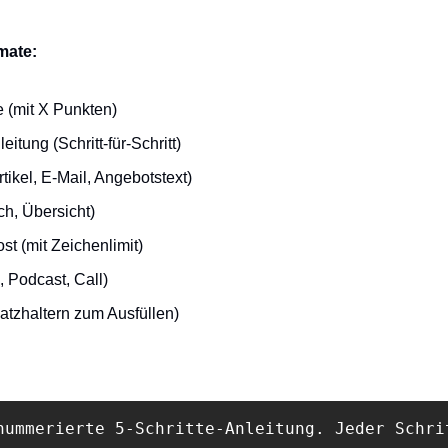
mate:
e (mit X Punkten)
itung (Schritt-für-Schritt)
rtikel, E-Mail, Angebotstext)
ch, Übersicht)
st (mit Zeichenlimit)
o, Podcast, Call)
latzhaltern zum Ausfüllen)
nummerierte 5-Schritte-Anleitung. Jeder Schri