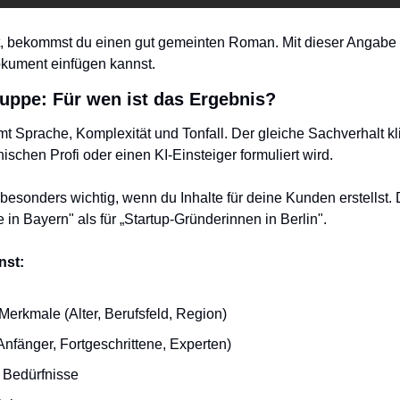
, bekommst du einen gut gemeinten Roman. Mit dieser Angabe 
okument einfügen kannst.
uppe: Für wen ist das Ergebnis?
t Sprache, Komplexität und Tonfall. Der gleiche Sachverhalt klin
ischen Profi oder einen KI-Einsteiger formuliert wird.
esonders wichtig, wenn du Inhalte für deine Kunden erstellst. D
 in Bayern" als für „Startup-Gründerinnen in Berlin".
nst:
erkmale (Alter, Berufsfeld, Region)
nfänger, Fortgeschrittene, Experten)
 Bedürfnisse