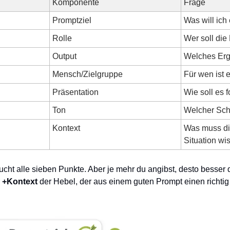
Komponente
Frage
Promptziel
Was will ich
Rolle
Wer soll die
Output
Welches Erg
Mensch/Zielgruppe
Für wen ist 
Präsentation
Wie soll es f
Ton
Welcher Schr
Kontext
Was muss die
Situation wi
ucht alle sieben Punkte. Aber je mehr du angibst, desto besser d
 
+Kontext
 der Hebel, der aus einem guten Prompt einen richtig