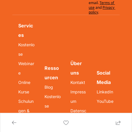
email.
Terms of 
use
and
Privacy 
policy
.
Servic
es
Kostenlo
se 
Über 
Webinar
Resso
uns
Social 
e
urcen
Media
Online 
Kontakt
Blog
Kurse
Impress
LinkedIn
Kostenlo
Schulun
um
YouTube
se 
gen & 
Datensc
Downloa
Worksho
hutz
ds
ps
AGB