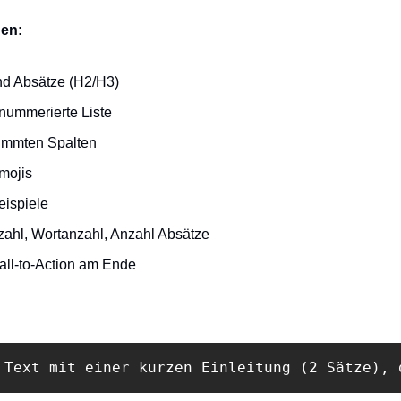
nen:
nd Absätze (H2/H3)
 nummerierte Liste
timmten Spalten
mojis
eispiele
ahl, Wortanzahl, Anzahl Absätze
all-to-Action am Ende
 Text mit einer kurzen Einleitung (2 Sätze), 