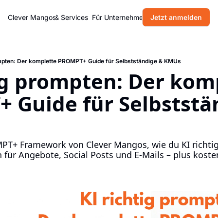
Home
Clever Mangos
Produkte & Services
Für Unternehmen
Jetzt anmelden
Blog
Über uns
ompten: Der komplette PROMPT+ Guide für Selbstständige & KMUs
ig prompten: Der komp
Guide für Selbststä
T+ Framework von Clever Mangos, wie du KI richtig 
 für Angebote, Social Posts und E-Mails – plus kos