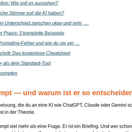
tion: Wie soll es aussehen?
lche Stimme soll die KI haben?
Der Unterschied zwischen okay und sehr  …
Praxis: 3 komplette Beispiele
Prompting-Fehler und wie du sie ver …
chritt: Das kostenlose Cheatsheet
 als dein Standard-Tool
 prompten
ompt — und warum ist er so entscheide
nweisung, die du an eine KI wie ChatGPT, Claude oder Gemini schi
t in der Theorie.
rompt viel mehr als eine Frage. Er ist ein Briefing. Und wer scho