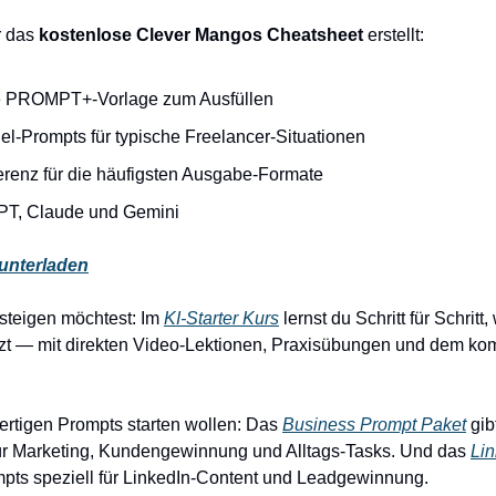
 das 
kostenlose Clever Mangos Cheatsheet
 erstellt:
ge PROMPT+-Vorlage zum Ausfüllen
iel-Prompts für typische Freelancer-Situationen
erenz für die häufigsten Ausgabe-Formate
GPT, Claude und Gemini
runterladen
steigen möchtest: Im 
KI-Starter Kurs
 lernst du Schritt für Schritt
tzt — mit direkten Video-Lektionen, Praxisübungen und dem k
t fertigen Prompts starten wollen: Das 
Business Prompt Paket
 gib
ür Marketing, Kundengewinnung und Alltags-Tasks. Und das 
Lin
ompts speziell für LinkedIn-Content und Leadgewinnung.