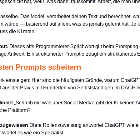
osgeschickt hat, weiß, was dabei rauskommt: Arbeit, die man üb
 dasselbe. Das Modell verarbeitet deinen Text und berechnet, was
würde — basierend auf allem, was es jemals gelernt hat. Je kl
uss die KI raten.
out.
 Dieses alte Programmierer-Sprichwort gilt beim Prompting 
e Antwort. Ein strukturierter Prompt erzeugt ein strukturiertes 
ten Prompts scheitern
rk einsteigen: Hier sind die häufigsten Gründe, warum ChatGP
t aus der Praxis mit Hunderten von Selbstständigen im DACH-
iniert
 „Schreib mir was über Social Media" gibt der KI keinen A
he Plattform?
e zugewiesen
 Ohne Rollenzuweisung antwortet ChatGPT wie ein
ntwortet es wie ein Spezialist.