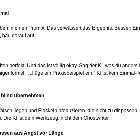
nmal
en in einen Prompt. Das verwässert das Ergebnis. Besser: Ein 
, bau darauf auf.
lten perfekt. Und das ist völlig okay. Sag der KI, was du anders
iger formell", „Füge ein Praxisbeispiel ein." KI ist kein Einmal-To
s blind übernehmen
falsch liegen und Floskeln produzieren, die nicht zu dir passen. Li
r. Die KI ist dein Werkzeug, nicht dein Ghostwriter.
lassen aus Angst vor Länge