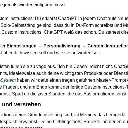
e jemals wieder eintippen musst.
om Instructions: Du erklärst ChatGPT in jedem Chat aufs Neue,
Solo-Selbstständige sind, dass du in Du-Form schreibst und Ma
t Custom Instructions: ChatGPT weiß das schon. Du startest dire
ter 
Einstellungen → Personalisierung → Custom Instructio
KI über dich wissen soll und wie sie antworten soll.
sten füllen sie zu vage aus. "Ich bin Coach" reicht nicht. ChatG
-System
 haben wir dafür einen fragen geführten Master-Prompt 
e Fragen, und am Ende kommt der fertige Custom-Instructions-Te
nnst. Spart dir die zwei Stunden, die das Ausformulieren sonst f
 und verstehen
ctions deine Grundeinstellung sind, ist Memory das Lerngedäc
Gespräch erwähnst. Deine Lieblingstools, Projekte, an denen du a