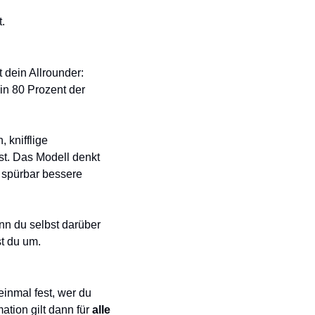
.
st dein Allrounder: 
in 80 Prozent der 
knifflige 
t. Das Modell denkt 
 spürbar bessere 
n du selbst darüber 
t du um.
inmal fest, wer du 
ation gilt dann für 
alle