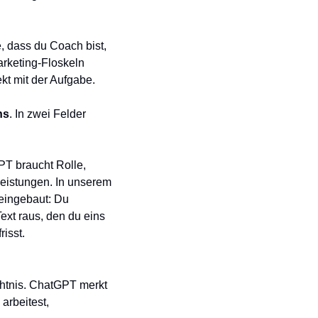
 dass du Coach bist, 
rketing-Floskeln 
kt mit der Aufgabe.
ns
. In zwei Felder 
PT braucht Rolle, 
Zielgruppe, Tonfall, Don'ts, idealerweise auch deine wichtigsten Produkte oder Dienstleistungen. In unserem 
eingebaut: Du 
xt raus, den du eins 
risst.
htnis. ChatGPT merkt 
rbeitest, 