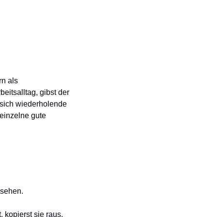
n als 
tsalltag, gibst der 
 sich wiederholende 
einzelne gute 
 sehen.
kopierst sie raus, 