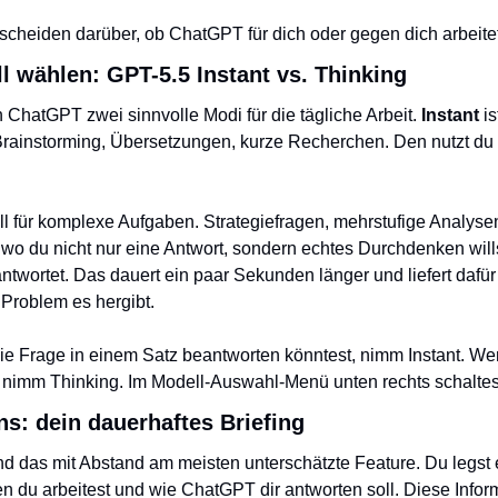
tscheiden darüber, ob ChatGPT für dich oder gegen dich arbeitet
l wählen: GPT-5.5 Instant vs. Thinking
n ChatGPT zwei sinnvolle Modi für die tägliche Arbeit. 
Instant
 i
, Brainstorming, Übersetzungen, kurze Recherchen. Den nutzt du 
ll für komplexe Aufgaben. Strategiefragen, mehrstufige Analysen, 
wo du nicht nur eine Antwort, sondern echtes Durchdenken wills
antwortet. Das dauert ein paar Sekunden länger und liefert dafür
Problem es hergibt.
e Frage in einem Satz beantworten könntest, nimm Instant. Wen
nimm Thinking. Im Modell-Auswahl-Menü unten rechts schaltes
ns: dein dauerhaftes Briefing
nd das mit Abstand am meisten unterschätzte Feature. Du legst e
wen du arbeitest und wie ChatGPT dir antworten soll. Diese Inform