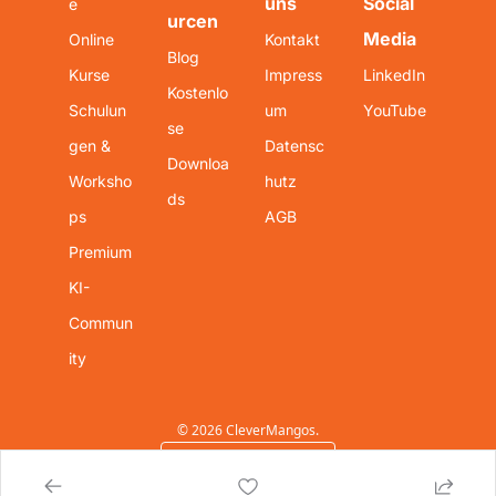
uns
Social 
e
urcen
Media
Online 
Kontakt
Blog
Kurse
Impress
LinkedIn
Kostenlo
Schulun
um
YouTube
se 
gen & 
Datensc
Downloa
Worksho
hutz
ds
ps
AGB
Premium 
KI-
Commun
ity
© 2026 CleverMangos.
Powered by beehiiv