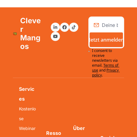
Cleve
r 
Mang
Jetzt anmelden
os
I consent to 
receive 
newsletters via 
email.
Terms of 
use
and
Privacy 
policy
.
Servic
es
Kostenlo
se 
Über 
Webinar
Resso