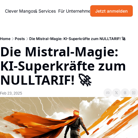
Home
Clever Mangos
Produkte & Services
Für Unternehmen
Jetzt anmelden
Blog
Über uns
Home
Posts
Die Mistral-Magie: KI-Superkräfte zum NULLTARIF! 🚀
Die Mistral-Magie: 
KI-Superkräfte zum 
NULLTARIF! 🚀
Feb 23, 2025