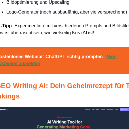
Bildoptimierung und Upscaling
Logo-Generator (noch ausbaufähig, aber vielversprechend)
-Tipp:
 Experimentiere mit verschiedenen Prompts und Bildstilen
wirst überrascht sein, wie vielseitig Krea AI ist!
ostenloses Webinar: ChatGPT richtig prompten - 
Hier 
ostenlos anmelden
SEO Writing AI: Dein Geheimrezept für 
kings