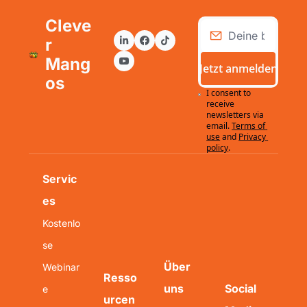
Cleve
r 
Mang
Jetzt anmelden
os
I consent to 
receive 
newsletters via 
email.
Terms of 
use
and
Privacy 
policy
.
Servic
es
Kostenlo
se 
Über 
Webinar
Resso
uns
Social 
e
urcen