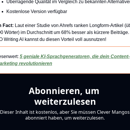
Überragende Qualität im Vergleich zu bekannten Alternative
Kostenlose Version verfügbar
 Fact:
 Laut einer Studie von Ahrefs ranken Longform-Artikel (üb
0 Wörter) im Durchschnitt um 68% besser als kürzere Beiträge. M
 Writing AI kannst du diesen Vorteil voll ausnutzen!
esenwert: 
5 geniale KI-Sprachgeneratoren, die dein Content-
arketing revolutionieren
Abonnieren, um 
weiterzulesen
Dieser Inhalt ist kostenlos, aber Sie müssen Clever Mangos 
abonniert haben, um weiterzulesen.