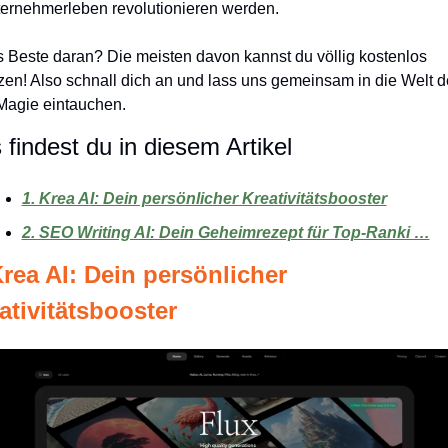
ernehmerleben revolutionieren werden. 
 Beste daran? Die meisten davon kannst du völlig kostenlos 
zen! Also schnall dich an und lass uns gemeinsam in die Welt de
Magie eintauchen.
 findest du in diesem Artikel
1. Krea AI: Dein persönlicher Kreativitätsbooster
2. SEO Writing AI: Dein Geheimrezept für Top-Ranki …
Krea AI: Dein persönlicher 
ativitätsbooster