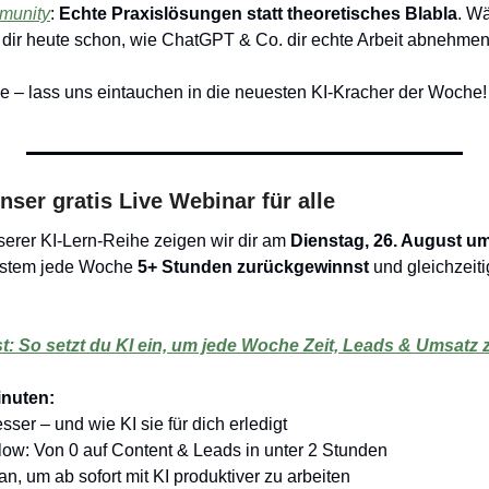
munity
: 
Echte Praxislösungen statt theoretisches Blabla
. W
r dir heute schon, wie ChatGPT & Co. dir echte Arbeit abnehmen
e – lass uns eintauchen in die neuesten KI-Kracher der Woche!
nser gratis Live Webinar für alle
erer KI-Lern-Reihe zeigen wir dir am 
Dienstag, 26. August u
ystem jede Woche 
5+ Stunden zurückgewinnst
 und gleichzeit
: So setzt du KI ein, um jede Woche Zeit, Leads & Umsatz
inuten:
esser – und wie KI sie für dich erledigt
low: Von 0 auf Content & Leads in unter 2 Stunden
n, um ab sofort mit KI produktiver zu arbeiten