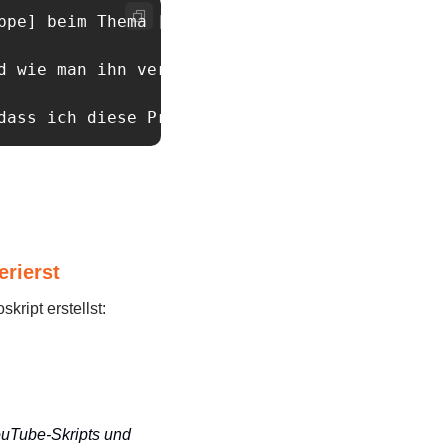
ppe] beim Thema [Thema] machen. 

 wie man ihn vermeidet. 

dass ich diese Probleme kenne und lösen kann.
erierst
kript erstellst:
ouTube-Skripts und 