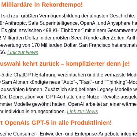
 Milliardäre in Rekordtempo!
t sich zur größten Vermögensbildung der jüngsten Geschichte. 
ür Anthropic, Safe Superintelligence, OpenAI und Anysphere h
. Es gibt inzwischen 498 KI-"Einhörner" mit einem Gesamtwert von
 Milliarden Dollar in der größten Seed-Runde aller Zeiten, Anth
Bewertung von 170 Milliarden Dollar. San Francisco hat erstmals 
66. 
Link zur News
swahl kehrt zurück – komplizierter denn je!
-5 die ChatGPT-Erfahrung vereinfachen und die verhasste Mode
Sam Altman kündigte neue "Auto"-, "Fast"- und "Thinking"-Modi 
 auswählen können. Zusätzlich sind beliebte Legacy-Modelle w
Die Deprecation von GPT-4o hatte eine Nutzer-Revolte ausgelöst
immter Modelle gewöhnt hatten. OpenAI arbeitet an einer wärm
r Individualisierungsoptionen. 
Link zur News
rt OpenAIs GPT-5 in alle Produktlinien!
 seine Consumer-, Entwickler- und Enterprise-Angebote integrier