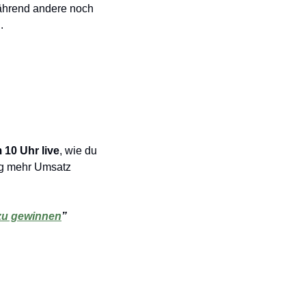
ährend andere noch 
.
m 10 Uhr
live
, wie du 
ig mehr Umsatz 
 zu gewinnen
”