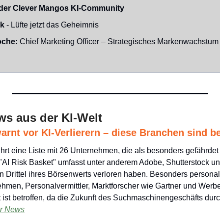
der Clever Mangos KI-Community
nk
 - Lüfte jetzt das Geheimnis
che: 
Chief Marketing Officer – Strategisches Markenwachstum
ws aus der KI-Welt
arnt vor KI-Verlierern – diese Branchen sind b
hrt eine Liste mit 26 Unternehmen, die als besonders gefährdet 
r "AI Risk Basket" umfasst unter anderem Adobe, Shutterstock und
n Drittel ihres Börsenwerts verloren haben. Besonders personali
ehmen, Personalvermittler, Marktforscher wie Gartner und Werb
ist betroffen, da die Zukunft des Suchmaschinengeschäfts durc
ur News