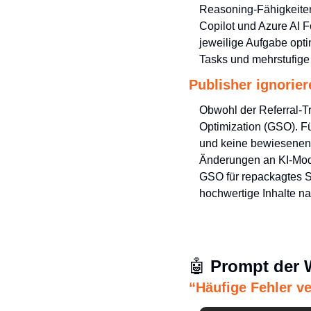
Reasoning-Fähigkeiten
Copilot und Azure AI Fo
jeweilige Aufgabe opti
Tasks und mehrstufige
Publisher ignorier
Obwohl der Referral-Tr
Optimization (GSO). F
und keine bewiesenen 
Änderungen an KI-Mode
GSO für repackagtes SE
hochwertige Inhalte na
🤖
 Prompt der
“Häufige Fehler v