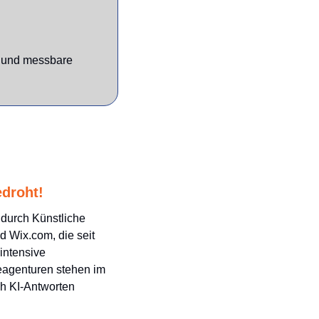
 und messbare 
edroht!
durch Künstliche 
 Wix.com, die seit 
ntensive 
eagenturen stehen im 
h KI-Antworten 