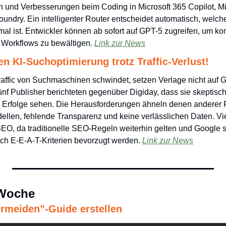
 und Verbesserungen beim Coding in Microsoft 365 Copilot, Micr
undry. Ein intelligenter Router entscheidet automatisch, welches
mal ist. Entwickler können ab sofort auf GPT-5 zugreifen, um k
 Workflows zu bewältigen. 
Link zur News
en KI-Suchoptimierung trotz Traffic-Verlust!
affic von Suchmaschinen schwindet, setzen Verlage nicht auf G
ünf Publisher berichteten gegenüber Digiday, dass sie skeptis
Erfolge sehen. Die Herausforderungen ähneln denen anderer Pl
llen, fehlende Transparenz und keine verlässlichen Daten. Vie
O, da traditionelle SEO-Regeln weiterhin gelten und Google sel
ch E-E-A-T-Kriterien bevorzugt werden. 
Link zur News
 Woche
ermeiden”-Guide erstellen