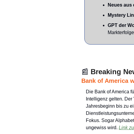
Neues aus 
Mystery Li
GPT der Wo
Markterfolge
📰
Breaking Ne
Bank of America w
Die Bank of America fü
Intelligenz gelten. De
Jahresbeginn bis zu ei
Dienstleistungsuntern
Fokus. Sogar Alphabet 
ungewiss wird. 
Link z