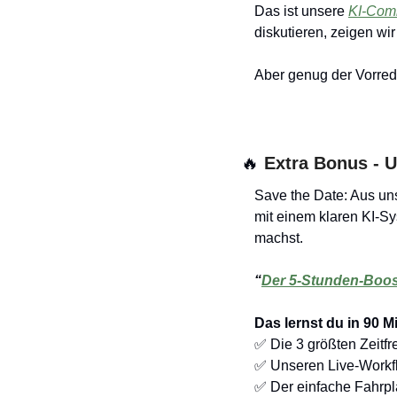
Das ist unsere 
KI-Com
diskutieren, zeigen wi
Aber genug der Vorred
🔥
 Extra Bonus - U
Save the Date: Aus uns
mit einem klaren KI-S
machst.
“
Der 5-Stunden-Boost
Das lernst du in 90 M
✅
 Die 3 größten Zeitfr
✅
 Unseren Live-Workf
✅
 Der einfache Fahrpla