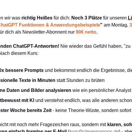
en wir was 
richtig Heißes
 für dich: 
Noch 3 Plätze
 für unseren 
L
ChatGPT Funktionen & Anwendungsbeispiele
"
 am Montag, 
3
ür dich als Newsletter-Abonnent nur 
90€ netto
.
renden ChatGPT-Antworten!
 Nie wieder das Gefühl haben, "zu 
 Nach diesem Kurs:
10x bessere Prompts
 und bekommst endlich die Ergebnisse, die 
ssionelle Texte in Minuten
 statt Stunden zu brüten
ine Daten und Bilder analysieren
 wie ein persönlicher Analyst
stbewusst mit KI
 und verstehst endlich, was alle anderen scho
ster Woche bereits Zeit
 - keine Theorie-Wüste, sondern sofor
nicht mit noch mehr Fragezeichen raus, sondern mit 
klaren, sof
ng einfach formlos per E-Mail
 (
kurs@clevermangos.de
) - ab