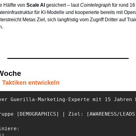
e Hälfte von 
Scale AI
 gesichert – laut 
Cointelegraph
 für rund 16
teninfrastruktur für KI-Modelle und kooperierte bereits mit Open
erstreicht Metas Ziel, sich langfristig vom Zugriff Dritter auf Tra
. 
 Woche
g Taktiken entwickeln
ver Guerilla-Marketing-Experte mit 15 Jahren 
ruppe [DEMOGRAPHICS] | Ziel: [AWARENESS/LEADS]
niere:

]
