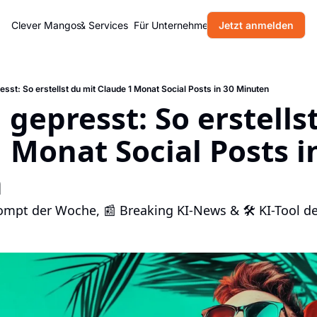
Home
Clever Mangos
Produkte & Services
Für Unternehmen
Jetzt anmelden
Blog
Über uns
esst: So erstellst du mit Claude 1 Monat Social Posts in 30 Minuten
 gepresst: So erstellst
 Monat Social Posts in
n
ompt der Woche, 📰 Breaking KI-News & 🛠 KI-Tool de