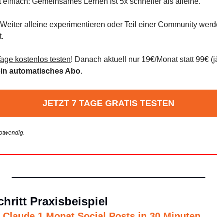
 einfach: Gemeinsames Lernen ist 5x schneller als alleine.
Weiter alleine experimentieren oder Teil einer Community werden
.
Tage kostenlos testen
! Danach aktuell nur 19€/Monat statt 99€ (j
in automatisches Abo
.
JETZT 7 TAGE GRATIS TESTEN
otwendig.
chritt Praxisbeispiel
t Claude 1 Monat Social Posts in 30 Minuten