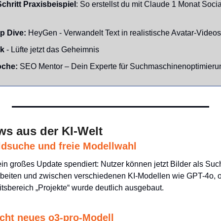
Schritt Praxisbeispiel
: So erstellst du mit Claude 1 Monat Socia
p Dive:
 HeyGen - Verwandelt Text in realistische Avatar-Videos
nk
 - Lüfte jetzt das Geheimnis
che: 
SEO Mentor – Dein Experte für Suchmaschinenoptimieru
ws aus der KI-Welt
ldsuche und freie Modellwahl
n großes Update spendiert: Nutzer können jetzt Bilder als Suc
rbeiten und zwischen verschiedenen KI-Modellen wie GPT-4o, o
tsbereich „Projekte“ wurde deutlich ausgebaut.
icht neues o3-pro-Modell