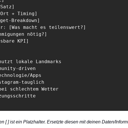
Satz]

Ort + Timing]

get-Breakdown]

er: [Was macht es teilenswert?]

hmigungen nötig?]

sbare KPI]

nutzt lokale Landmarks

unity-driven

chnologie/Apps

stagram-tauglich

bei schlechtem Wetter

ungsschritte

 [ ] ist ein Platzhalter. Ersetzte diesen mit deinen Daten/Infor