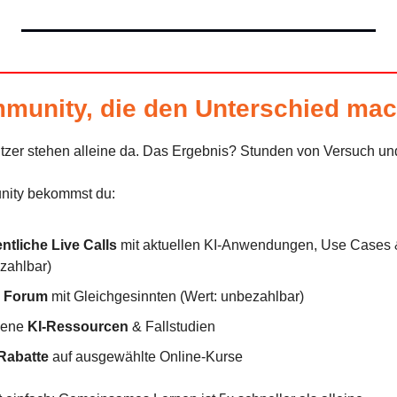
munity, die den Unterschied mac
tzer stehen alleine da. Das Ergebnis? Stunden von Versuch und
nity bekommst du:
tliche Live Calls
 mit aktuellen KI-Anwendungen, Use Cases 
zahlbar)
s Forum
 mit Gleichgesinnten (Wert: unbezahlbar)
ene 
KI-Ressourcen
 & Fallstudien
Rabatte
 auf ausgewählte Online-Kurse