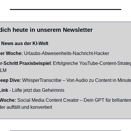
dich heute in unserem Newsletter
 News aus der KI-Welt
der Woche:
 Urlaubs-Abwesenheits-Nachricht-Hacker
ür-Schritt Praxisbeispiel
: Erfolgreiche YouTube-Content-Strateg
kLM
Deep Dive:
 WhisperTranscribe – Von Audio zu Content in Minut
Link
 - Lüfte jetzt das Geheimnis
Woche: 
Social Media Content Creator – Dein GPT für brillante
er auffällt und konvertiert