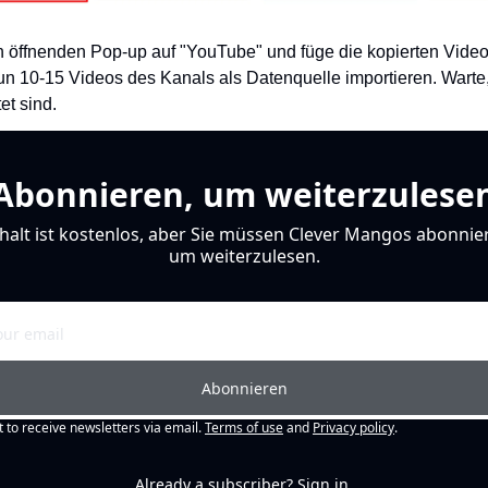
ch öffnenden Pop-up auf "YouTube" und füge die kopierten Video
 10-15 Videos des Kanals als Datenquelle importieren. Warte, 
et sind.
Abonnieren, um weiterzulese
halt ist kostenlos, aber Sie müssen Clever Mangos abonnier
um weiterzulesen.
Abonnieren
t to receive newsletters via email.
Terms of use
and
Privacy policy
.
Already a subscriber?
Sign in
.