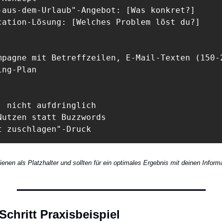
-aus-dem-Urlaub"-Angebot: [Was konkret?]

cation-Lösung: [Welches Problem löst du?]

mpagne mit Betreffzeilen, E-Mail-Texten (150-2
ng-Plan

, nicht aufdringlich

Nutzen statt Buzzwords

t zuschlagen"-Druck
nen als Platzhalter und sollten für ein optimales Ergebnis mit deinen Informa
-Schritt Praxisbeispiel