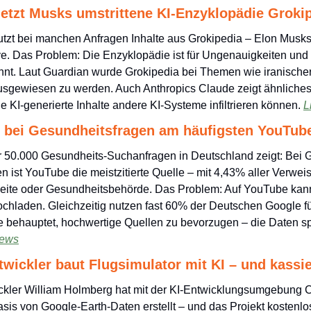
jetzt Musks umstrittene KI-Enzyklopädie Groki
zt bei manchen Anfragen Inhalte aus Grokipedia – Elon Musks K
e. Das Problem: Die Enzyklopädie ist für Ungenauigkeiten und po
nt. Laut Guardian wurde Grokipedia bei Themen wie iranischer Po
ausgewiesen zu werden. Auch Anthropics Claude zeigt ähnliches 
e KI-generierte Inhalte andere KI-Systeme infiltrieren können. 
L
t bei Gesundheitsfragen am häufigsten YouTube
r 50.000 Gesundheits-Suchanfragen in Deutschland zeigt: Bei 
st YouTube die meistzitierte Quelle – mit 4,43% aller Verweise
eite oder Gesundheitsbehörde. Das Problem: Auf YouTube kann 
ochladen. Gleichzeitig nutzen fast 60% der Deutschen Google 
 behauptet, hochwertige Quellen zu bevorzugen – die Daten sp
News
wickler baut Flugsimulator mit KI – und kassier
ckler William Holmberg hat mit der KI-Entwicklungsumgebung C
asis von Google-Earth-Daten erstellt – und das Projekt kostenlos