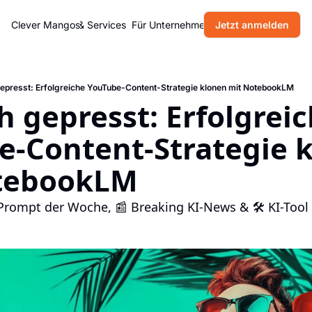
Home
Clever Mangos
Produkte & Services
Für Unternehmen
Jetzt anmelden
Blog
Über uns
gepresst: Erfolgreiche YouTube-Content-Strategie klonen mit NotebookLM
ch gepresst: Erfolgreic
-Content-Strategie k
tebookLM
-Prompt der Woche, 📰 Breaking KI-News & 🛠 KI-Tool