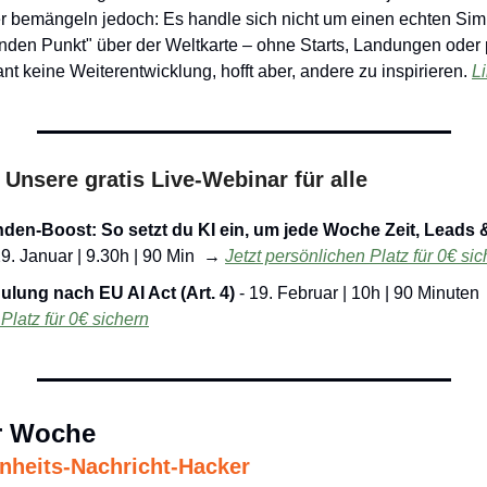
iker bemängeln jedoch: Es handle sich nicht um einen echten Simu
en Punkt" über der Weltkarte – ohne Starts, Landungen oder p
nt keine Weiterentwicklung, hofft aber, andere zu inspirieren. 
L
 Unsere gratis Live-Webinar für alle
den-Boost: So setzt du KI ein, um jede Woche Zeit, Leads 
29. Januar | 9.30h | 90 Min 
 →
Jetzt persönlichen Platz für 0€ si
lung nach EU AI Act (Art. 4) 
- 19. Februar | 10h | 90 Minuten
Platz für 0€ sichern
r Woche
heits-Nachricht-Hacker