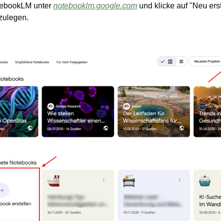
tebookLM unter 
notebooklm.google.com
 und klicke auf "Neu erst
zulegen.