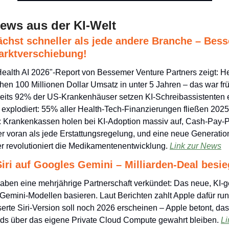
ews aus der KI-Welt
ächst schneller als jede andere Branche – Bess
arktverschiebung!
Health AI 2026"-Report von Bessemer Venture Partners zeigt: He
en 100 Millionen Dollar Umsatz in unter 5 Jahren – das war früh
eits 92% der US-Krankenhäuser setzen KI-Schreibassistenten e
explodiert: 55% aller Health-Tech-Finanzierungen fließen 2025 i
 Krankenkassen holen bei KI-Adoption massiv auf, Cash-Pay-Pa
er voran als jede Erstattungsregelung, und eine neue Generation 
r revolutioniert die Medikamentenentwicklung. 
Link zur News
Siri auf Googles Gemini – Milliarden-Deal besie
ben eine mehrjährige Partnerschaft verkündet: Das neue, KI-gest
Gemini-Modellen basieren. Laut Berichten zahlt Apple dafür rund
serte Siri-Version soll noch 2026 erscheinen – Apple betont, dass
ds über das eigene Private Cloud Compute gewahrt bleiben. 
Li