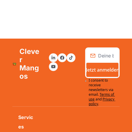
Cleve
r 
Mang
Jetzt anmelden
os
I consent to 
receive 
newsletters via 
email.
Terms of 
use
and
Privacy 
policy
.
Servic
es