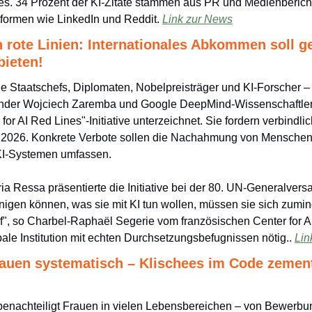
zes. 34 Prozent der KI-Zitate stammen aus PR und Medienberichte
formen wie LinkedIn und Reddit. 
Link zur News
 rote Linien: Internationales Abkommen soll ge
ieten!
 Staatschefs, Diplomaten, Nobelpreisträger und KI-Forscher – 
nder Wojciech Zaremba und Google DeepMind-Wissenschaftler 
for AI Red Lines"-Initiative unterzeichnet. Sie fordern verbindlich
de 2026. Konkrete Verbote sollen die Nachahmung von Menschen 
 KI-Systemen umfassen. 
ia Ressa präsentierte die Initiative bei der 80. UN-Generalver
nigen können, was sie mit KI tun wollen, müssen sie sich zumind
f", so Charbel-Raphaël Segerie vom französischen Center for AI S
le Institution mit echten Durchsetzungsbefugnissen nötig.. 
Lin
rauen systematisch – Klischees im Code zementi
 benachteiligt Frauen in vielen Lebensbereichen – von Bewerbun