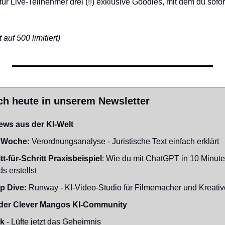
für Live-Teilnehmer drei (!!) exklusive Goodies, mit dem du sofor
auf 500 limitiert)
ch heute in unserem Newsletter
ews aus der KI-Welt
 Woche:
 Verordnungsanalyse - Juristische Text einfach erklärt 
tt-für-Schritt Praxisbeispiel
: Wie du mit ChatGPT in 10 Minute
 erstellst
p Dive:
 Runway - KI-Video-Studio für Filmemacher und Kreativ
der Clever Mangos KI-Community
nk
 - Lüfte jetzt das Geheimnis