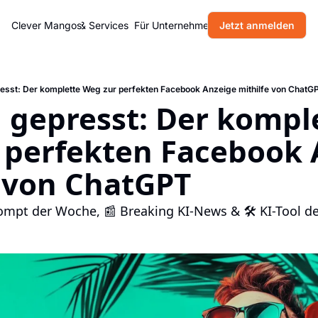
Home
Clever Mangos
Produkte & Services
Für Unternehmen
Jetzt anmelden
Blog
Über uns
resst: Der komplette Weg zur perfekten Facebook Anzeige mithilfe von ChatG
h gepresst: Der komple
 perfekten Facebook 
e von ChatGPT
ompt der Woche, 📰 Breaking KI-News & 🛠 KI-Tool de