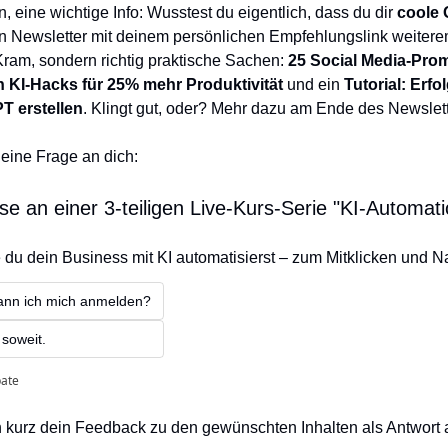
, eine wichtige Info: Wusstest du eigentlich, dass du dir 
coole 
n Newsletter mit deinem persönlichen Empfehlungslink weiterem
Kram, sondern richtig praktische Sachen: 
25 Social Media-Prom
n KI-Hacks für 25% mehr Produktivität
 und ein 
Tutorial: Erfo
T erstellen
. Klingt gut, oder? Mehr dazu am Ende des Newslett
eine Frage an dich:  
se an einer 3-teiligen Live-Kurs-Serie "KI-Automati
ie du dein Business mit KI automatisierst – zum Mitklicken und
kann ich mich anmelden?
 soweit. 
pate
 kurz dein Feedback zu den gewünschten Inhalten als Antwort a