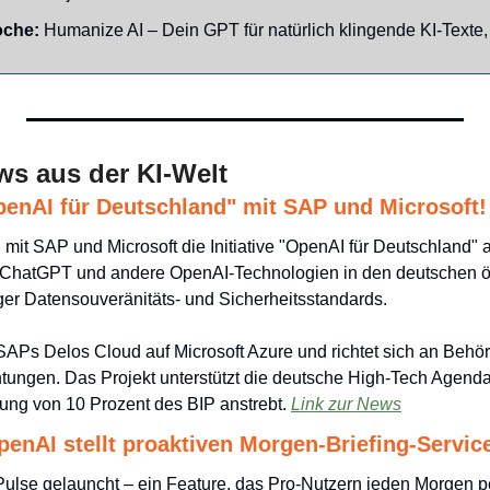
che: 
Humanize AI – Dein GPT für natürlich klingende KI-Texte,
ws aus der KI-Welt
penAI für Deutschland" mit SAP und Microsoft!
it SAP und Microsoft die Initiative "OpenAI für Deutschland" 
6 ChatGPT und andere OpenAI-Technologien in den deutschen öff
ger Datensouveränitäts- und Sicherheitsstandards. 
SAPs Delos Cloud auf Microsoft Azure und richtet sich an Behö
ungen. Das Projekt unterstützt die deutsche High-Tech Agenda,
ung von 10 Prozent des BIP anstrebt. 
Link zur News
enAI stellt proaktiven Morgen-Briefing-Service
lse gelauncht – ein Feature, das Pro-Nutzern jeden Morgen pe