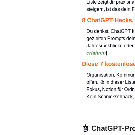
Liste zeigt dir praxisn
steigern, ist das dein F
8 ChatGPT-Hacks, 
Du denkst, ChatGPT ka
gezielten Prompts deine
Jahresrückblicke oder
erfahren
]
Diese 7 kostenlos
Organisation, Kommunik
offen. 
🚀
 In dieser List
Fokus, Notion für Ordnu
Kein Schnickschnack, k
🤖
 ChatGPT-Pr