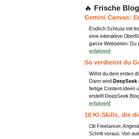
🔥
 Frische Blog
Gemini Canvas: Ers
Endlich Schluss mit tr
eine interaktive Oberf
ganze Webseiten: Du gib
erfahren
]
So verdienst du G
Willst du dein erstes
Dann wird 
DeepSeek
fertige Content-Ideen 
erstellt DeepSeek Blog
erfahren
]
10 KI-Skills, die 
Ob Freelancer, Angeste
Schritt voraus. Von aut