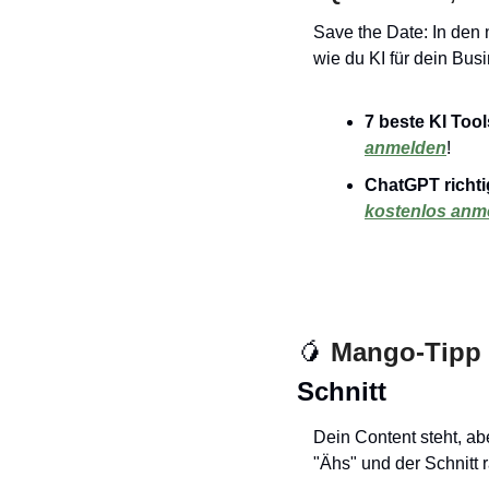
Save the Date: In den
wie du KI für dein Busi
7 beste KI Tool
anmelden
!
ChatGPT richt
kostenlos anm
🥭
 Mango-Tipp 
Schnitt
Dein Content steht, ab
"Ähs" und der Schnitt 