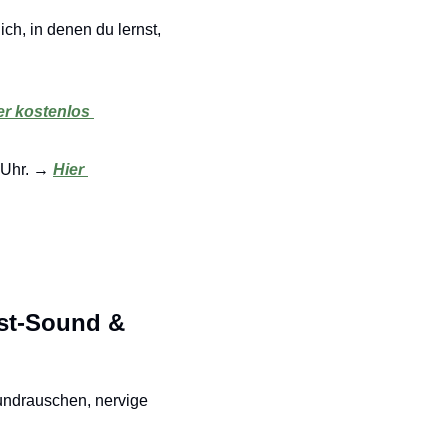
dich, in denen du lernst, 
er kostenlos 
Uhr. 
→ 
Hier 
st-Sound & 
undrauschen, nervige 