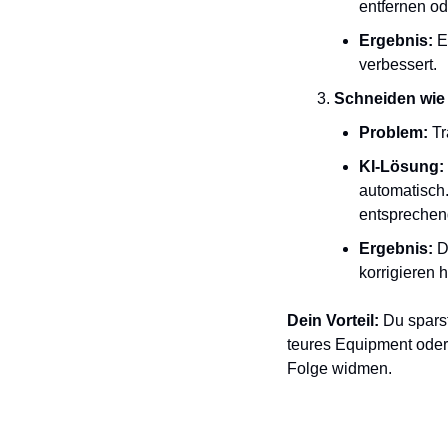
entfernen od
Ergebnis:
 E
verbessert.
Schneiden wie 
Problem:
 T
KI-Lösung:
automatisch.
entsprechend
Ergebnis:
 D
korrigieren h
Dein Vorteil:
 Du sparst
teures Equipment oder 
Folge widmen.