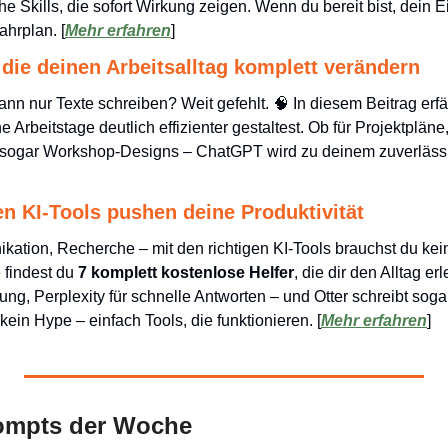
ahe Skills, die sofort Wirkung zeigen. Wenn du bereit bist, dein 
ahrplan. [
Mehr erfahren
]
die deinen Arbeitsalltag komplett verändern
nn nur Texte schreiben? Weit gefehlt. 
🧠
 In diesem Beitrag erfä
 Arbeitstage deutlich effizienter gestaltest. Ob für Projektplän
 sogar Workshop-Designs – ChatGPT wird zu deinem zuverlässig
en KI-Tools pushen deine Produktivität
ation, Recherche – mit den richtigen KI-Tools brauchst du kei
e findest du 
7 komplett kostenlose Helfer
, die dir den Alltag erl
ng, Perplexity für schnelle Antworten – und Otter schreibt sogar
ein Hype – einfach Tools, die funktionieren. [
Mehr erfahren
]
ompts der Woche