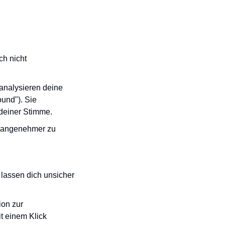
h nicht 
nalysieren deine 
und"). Sie 
 deiner Stimme.
d angenehmer zu 
lassen dich unsicher 
on zur 
 einem Klick 