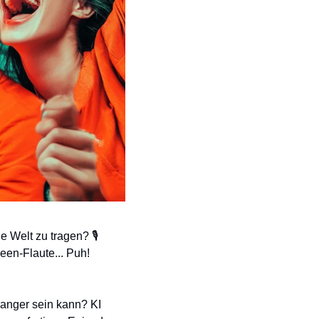
Welt zu tragen? 🎙️ 
en-Flaute... Puh! 
anger sein kann? KI 