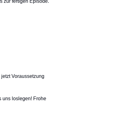
s zur fertigen Episode.
etzt Voraussetzung 
s uns loslegen! Frohe 