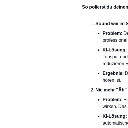
So polierst du deine
Sound wie im S
Problem:
 D
professionell
KI-Lösung:
Tonspur und 
reduzieren R
Ergebnis:
 D
hören ist.
Nie mehr "Äh" 
Problem:
 F
wirken. Das
KI-Lösung:
automatische