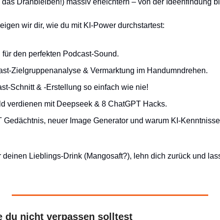
d das Dranbleiben!) massiv erleichtern – von der Ideenfindung bi
igen wir dir, wie du mit KI-Power durchstartest:
I für den perfekten Podcast-Sound.
ast-Zielgruppenanalyse & Vermarktung im Handumndrehen.
st-Schnitt & -Erstellung so einfach wie nie!
ld verdienen mit Deepseek & 8 ChatGPT Hacks.
 Gedächtnis, neuer Image Generator und warum KI-Kenntnisse j
r deinen Lieblings-Drink (Mangosaft?), lehn dich zurück und las
 du nicht verpassen solltest