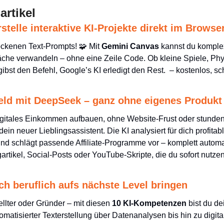
artikel
telle interaktive KI-Projekte direkt im Browse
ockenen Text-Prompts! 
🧩
 Mit 
Gemini Canvas
 kannst du komplex
läche verwandeln – ohne eine Zeile Code. Ob kleine Spiele, Phy
st den Befehl, Google’s KI erledigt den Rest.  – kostenlos, schn
eld mit DeepSeek – ganz ohne eigenes Produkt
 digitales Einkommen aufbauen, ohne Website-Frust oder stunde
 dein neuer Lieblingsassistent. Die KI analysiert für dich profitabl
und schlägt passende Affiliate-Programme vor – komplett automat
artikel, Social-Posts oder YouTube-Skripte, die du sofort nutzen
dich beruflich aufs nächste Level bringen
llter oder Gründer – mit diesen 
10 KI-Kompetenzen
 bist du d
omatisierter Texterstellung über Datenanalysen bis hin zu digita