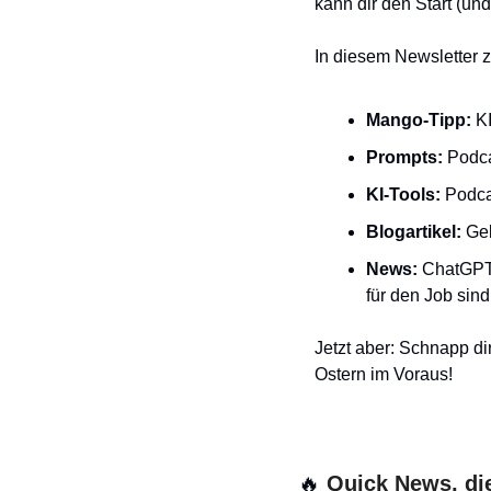
kann dir den Start (un
In diesem Newsletter ze
Mango-Tipp:
 K
Prompts:
 Podc
KI-Tools:
 Podca
Blogartikel:
 Ge
News:
 ChatGPT
für den Job sind
Jetzt aber: Schnapp di
Ostern im Voraus!
🔥
 Quick News, die