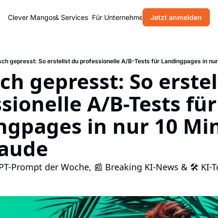
Home
Clever Mangos
Produkte & Services
Für Unternehmen
Jetzt anmelden
Blog
Über uns
isch gepresst: So erstellst du professionelle A/B-Tests für Landingpages in nu
sch gepresst: So erstel
sionelle A/B-Tests für 
ngpages in nur 10 Min
laude
GPT-Prompt der Woche, 📰 Breaking KI-News & 🛠 KI-T