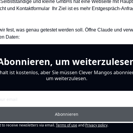
uf Selbstständige und kleine GmbHs hat eine Webseite mit Haupts
ht und Kontaktformular  Ihr Ziel ist es mehr Erstgespräch-Anfra
wir fest, was genau getestet werden soll. Öffne Claude und ver
en Daten:
Abonnieren, um weiterzulese
halt ist kostenlos, aber Sie müssen Clever Mangos abonnier
um weiterzulesen.
Abonnieren
t to receive newsletters via email.
Terms of use
and
Privacy policy
.