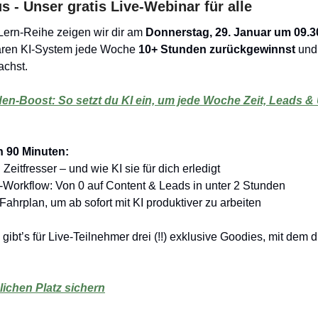
s - Unser gratis Live-Webinar für alle
Lern-Reihe zeigen wir dir am 
Donnerstag, 29. Januar um 09.3
aren KI-System jede Woche 
10+ Stunden zurückgewinnst
 und
chst.
en-Boost: So setzt du KI ein, um jede Woche Zeit, Leads & 
n 90 Minuten:
 Zeitfresser – und wie KI sie für dich erledigt
-Workflow: Von 0 auf Content & Leads in unter 2 Stunden
Fahrplan, um ab sofort mit KI produktiver zu arbeiten
ibt’s für Live-Teilnehmer drei (!!) exklusive Goodies, mit dem du
lichen Platz sichern