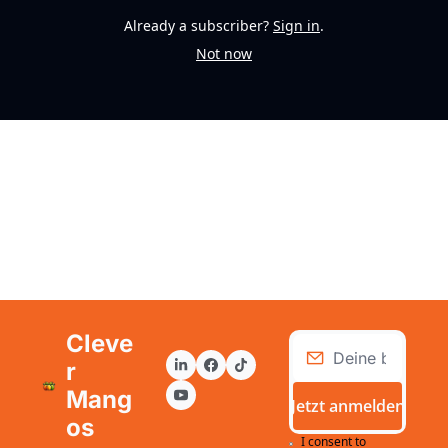
Already a subscriber?
Sign in
.
Not now
n
Cleve
r 
Mang
Jetzt anmelden
os
I consent to 