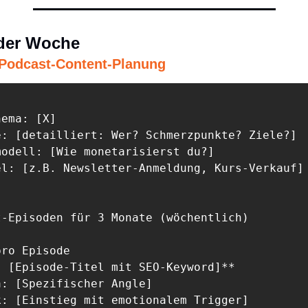
der Woche
 Podcast-Content-Planung 
ema: [X]

e: [detailliert: Wer? Schmerzpunkte? Ziele?]

odell: [Wie monetarisierst du?]

el: [z.B. Newsletter-Anmeldung, Kurs-Verkauf]

-Episoden für 3 Monate (wöchentlich)

ro Episode

 [Episode-Titel mit SEO-Keyword]**

: [Spezifischer Angle]

: [Einstieg mit emotionalem Trigger]
