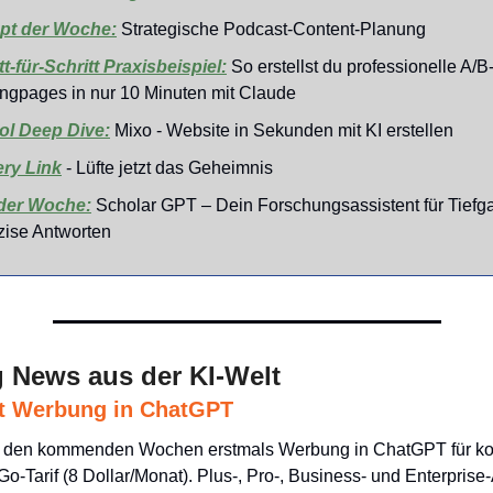
pt der Woche:
 Strategische Podcast-Content-Planung
tt-für-Schritt Praxisbeispiel:
 So erstellst du professionelle A/B-
ngpages in nur 10 Minuten mit Claude
ol Deep Dive:
 Mixo - Website in Sekunden mit KI erstellen
ry Link
 - Lüfte jetzt das Geheimnis
der Woche:
Scholar GPT – Dein Forschungsassistent für Tiefga
zise Antworten
 News aus der KI-Welt
t Werbung in ChatGPT
in den kommenden Wochen erstmals Werbung in ChatGPT für kos
-Tarif (8 Dollar/Monat). Plus-, Pro-, Business- und Enterprise-