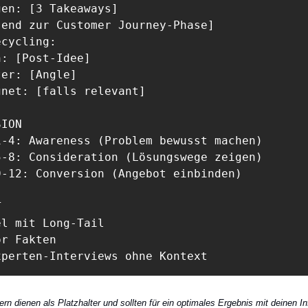
en: [3 Takeaways]

end zur Customer Journey-Phase]

cycling:

: [Post-Idee]

er: [Angle]

net: [falls relevant]

ION

-4: Awareness (Problem bewusst machen)

-8: Consideration (Lösungswege zeigen)

-12: Conversion (Angebot einbinden)



l mit Long-Tail

r Fakten

xperten-Interviews ohne Kontext
n dienen als Platzhalter und sollten für ein optimales Ergebnis mit deinen Inf