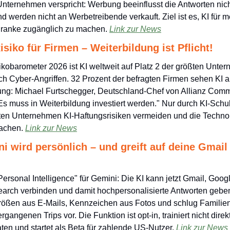
Unternehmen verspricht: Werbung beeinflusst die Antworten nich
nd werden nicht an Werbetreibende verkauft. Ziel ist es, KI für
ranke zugänglich zu machen. 
Link zur News
isiko für Firmen – Weiterbildung ist Pflicht!
ikobarometer 2026 ist KI weltweit auf Platz 2 der größten Unter
h Cyber-Angriffen. 32 Prozent der befragten Firmen sehen KI al
ung: Michael Furtschegger, Deutschland-Chef von Allianz Commer
"Es muss in Weiterbildung investiert werden." Nur durch KI-Schu
en Unternehmen KI-Haftungsrisiken vermeiden und die Technol
achen. 
Link zur News
 wird persönlich – und greift auf deine Gmail 
Personal Intelligence" für Gemini: Die KI kann jetzt Gmail, Googl
rch verbinden und damit hochpersonalisierte Antworten geben. 
ößen aus E-Mails, Kennzeichen aus Fotos und schlug Familien
gangenen Trips vor. Die Funktion ist opt-in, trainiert nicht direkt
ten und startet als Beta für zahlende US-Nutzer. 
Link zur News