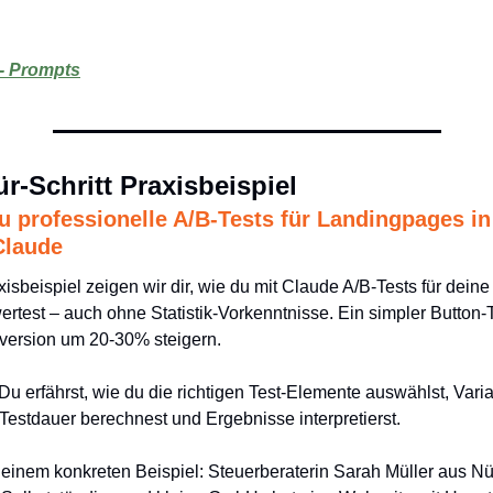
- Prompts
für-Schritt Praxisbeispiel
du professionelle A/B-Tests für Landingpages in 
Claude
isbeispiel zeigen wir dir, wie du mit Claude A/B-Tests für dein
ertest – auch ohne Statistik-Vorkenntnisse. Ein simpler Button-
ersion um 20-30% steigern. 
 Du erfährst, wie du die richtigen Test-Elemente auswählst, Varia
 Testdauer berechnest und Ergebnisse interpretierst. 
t einem konkreten Beispiel: Steuerberaterin Sarah Müller aus Nü