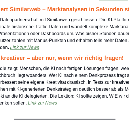
iert Similarweb – Marktanalysen in Sekunden s
Datenpartnerschaft mit Similarweb geschlossen. Die KI-Plattform
Monate historische Traffic-Daten und wandelt komplexe Marktanal
Präsentationen oder Dashboards um. Was bisher Stunden dauerte, 
tzer zahlen mit Manus-Punkten und erhalten teils mehr Daten 
den. 
Link zur News
kreativer – aber nur, wenn wir richtig fragen!
die zeigt: Menschen, die KI nach fertigen Lösungen fragen, wer
rchbruch liegt woanders: Wer KI nach einem Denkprozess fragt st
bessert seine eigene Kreativität drastisch. In Tests zur kreative
hen mit KI-generierten Denkstrategien deutlich besser ab als M
kt an die KI delegierten. Die Lektion: KI sollte zeigen, WIE wir 
enken sollen. 
Link zur News